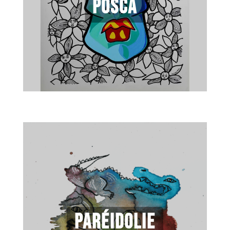
Posca
Paréidolie