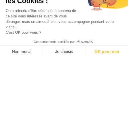
les Cookies !
On a attendu d'être sûrs que le contenu de
ce site vous intéresse avant de vous
déranger, mais on aimerait bien vous accompagner pendant votre
visite...
C'est OK pour vous ?
Consentements certifiés par
Non merci
Je choisis
OK pour moi
Plateforme de Gestion du Consentement : Personnalisez vos Options
Axeptio consent
Notre plateforme vous permet d'adapter et de gérer vos paramètres de 