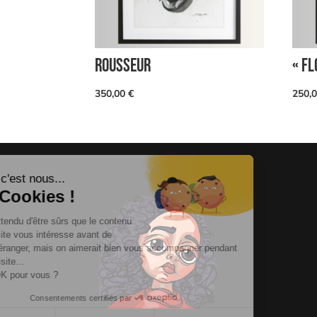
ROUSSEUR
« F
350,00
€
250,
Salut c'est nous...
les Cookies !
On a attendu d'être sûrs que le contenu
de ce site vous intéresse avant de
vous déranger, mais on aimerait bien vous accompagner pendant
votre visite...
C'est OK pour vous ?
Consentements certifiés par