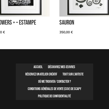
LOWERS » – ESTAMPE
SAURON
00
€
350,00
€
Accueil
Découvrez mes œuvres
Réservez un atelier créatif
Tout sur l’artiste
Où me trouver/ contacter ?
Conditions Générales de Vente (CGV) de SCAPY
Politique de confidentialité