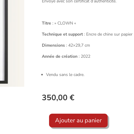
Envoyé avec son certificat d’authenticité.
Titre
: » CLOWN «
Technique et support
: Encre de chine sur papier
Dimensions
: 42×29,7 cm
Année de création
: 2022
Vendu sans le cadre.
350,00
€
Ajouter au panier
quantité
de