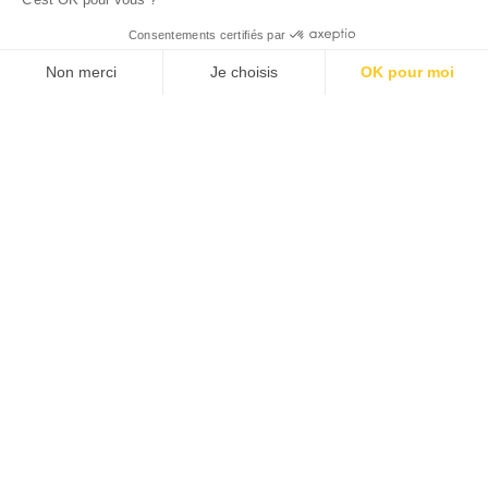
Consentements certifiés par
Non merci
Je choisis
OK pour moi
Plateforme de Gestion du Consentement : Personnalisez vos Options
Axeptio consent
Notre plateforme vous permet d'adapter et de gérer vos paramètres de 