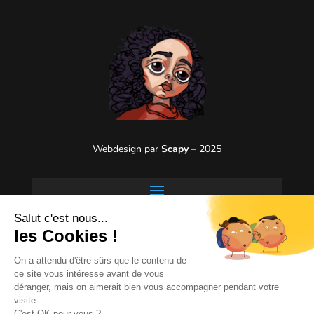
Webdesign par
Scapy
– 2025
Salut c'est nous...
les Cookies !
On a attendu d'être sûrs que le contenu de
ce site vous intéresse avant de vous
déranger, mais on aimerait bien vous accompagner pendant votre
visite...
C'est OK pour vous ?