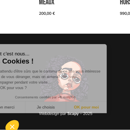
Meaux
HOR
200,00
€
990,
Salut c'est nous...
les Cookies !
On a attendu d'être sûrs que le contenu
de ce site vous intéresse avant de
vous déranger, mais on aimerait bien vous accompagner pendant
votre visite...
C'est OK pour vous ?
Consentements certifiés par
Non merci
Je choisis
OK pour moi
Webdesign par
Scapy
– 2025
Plateforme de Gestion du Consentement : Personnalisez vos Optio
Axeptio consent
Notre plateforme vous permet d'adapter et de gérer vos paramètres 