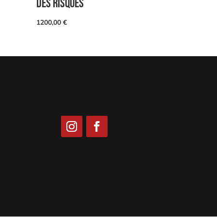
DES RISQUES
1200,00
€
ions. Personnalisez vos préférences pour contrôler la manière dont vos