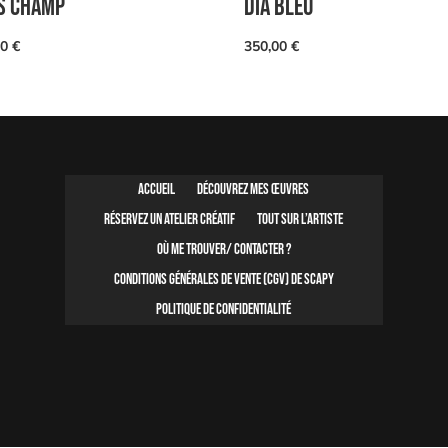
S CHAMP
DIA BLEU
00
€
350,00
€
Accueil
Découvrez mes œuvres
Réservez un atelier créatif
Tout sur l’artiste
Où me trouver/ contacter ?
Conditions Générales de Vente (CGV) de SCAPY
Politique de confidentialité
ns
de confidentialité, en garantissant la conformité avec les réglementat