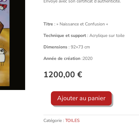
Envoyé avec son certificat d’authenticité.
Titre
: » Naissance et Confusion «
Technique et support
: Acrylique sur toile
Dimensions
: 92×73 cm
Année de création
:2020
1200,00
€
Ajouter au panier
quantité
de
NAISSANCE
Catégorie :
TOILES
ET
CONFUSION